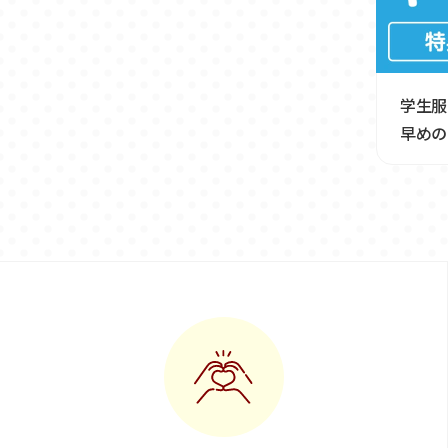
学生服
早めの