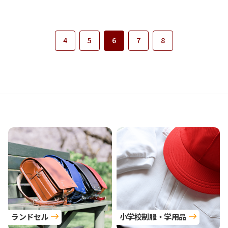
4
5
6
7
8
ランドセル
小学校制服・学用品